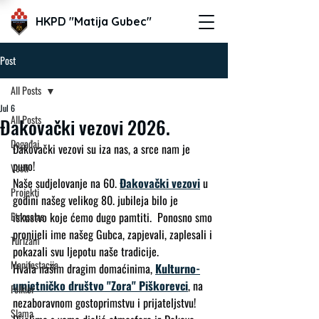
HKPD "Matija Gubec"
Post
All Posts
Jul 6
All Posts
Đakovački vezovi 2026.
Događaj
Đakovački vezovi su iza nas, a srce nam je 
puno!  
Vesti
Naše sudjelovanje na 60. 
Đakovački vezovi
 u 
Projekti
godini našeg velikog 80. jubileja bilo je 
Etnosalas
iskustvo koje ćemo dugo pamtiti.  Ponosno smo 
pronijeli ime našeg Gubca, zapjevali, zaplesali i 
Turizam
pokazali svu ljepotu naše tradicije.  
Manifestacija
Hvala našim dragim domaćinima, 
Kulturno-
umjetničko društvo "Zora" Piškorevci
, na 
Folklor
nezaboravnom gostoprimstvu i prijateljstvu!
Slama