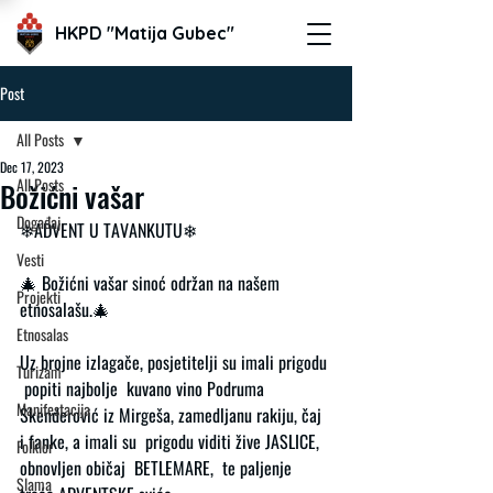
HKPD "Matija Gubec"
Post
All Posts
Dec 17, 2023
All Posts
Božićni vašar
Događaj
❄ADVENT U TAVANKUTU❄
Vesti
🎄 Božićni vašar sinoć održan na našem 
Projekti
etnosalašu.🎄 
Etnosalas
Uz brojne izlagače, posjetitelji su imali prigodu 
Turizam
 popiti najbolje  kuvano vino Podruma 
Manifestacija
Skenderović iz Mirgeša, zamedljanu rakiju, čaj 
i fanke, a imali su  prigodu viditi žive JASLICE, 
Folklor
obnovljen običaj  BETLEMARE,  te paljenje 
Slama