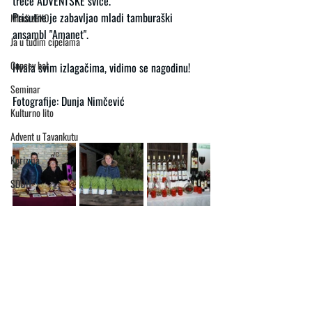
treće ADVENTSKE sviće.
Prisutne je zabavljao mladi tamburaški 
Mladi zEKO
ansambl "Amanet".
Ja u tuđim cipelama
Gupcev bal
Hvala svim izlagačima, vidimo se nagodinu! 
Seminar
Fotografije: Dunja Nimčević
Kulturno lito
Advent u Tavankutu
Korizma
SDUH