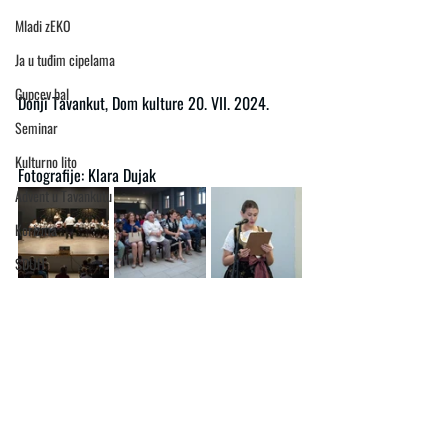
Mladi zEKO
Ja u tuđim cipelama
Gupcev bal
Donji Tavankut, Dom kulture 20. VII. 2024.
Seminar
Kulturno lito
Fotografije: Klara Dujak
Advent u Tavankutu
Korizma
SDUH