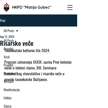
HKPD "Matija Gubec"
Post
All Posts
Aug 12, 2024
All Posts
Risarsko veče
Događaj
Tavankutsko kulturno lito 2024.
Vesti
Program zatvaranja XXXIX. saziva Prve kolonije 
Projekti
naive u tehnici slame, XIII. Seminara 
Etnosalas
bunjevačkog stvaralaštva i risarsko veče u 
povodu tavankutske Dužijance.
Turizam
Manifestacija
Folklor
Slama