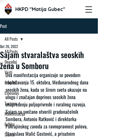
HKPD "Matija Gubec"
Post
All Posts
Oct 26, 2022
All Posts
Sajam stvaralaštva seoskih
Događaj
žena u Somboru
Vesti
Ova manifestacija organizuje se povodom 
obeležavanja 15. oktobra, Međunarodnog dana 
Projekti
seoskih žena, kada se širom sveta ukazuje na 
Etnosalas
ulogu i značajan doprinos seoskih žena 
Turizam
unapređenju poljoprivrede i ruralnog razvoja. 
Sajam su svečano otvorili gradonačelnik 
Manifestacija
Sombora, Antonio Ratković i direktorka 
Folklor
Pokrajinskog zavoda za ravnopravnost polova, 
Stanislava Malić Gostović, a prisutnim 
Slama