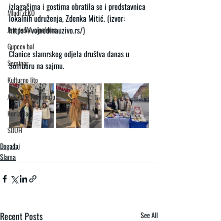
izlagačima i gostima obratila se i predstavnica 
Mladi zEKO
lokalnih udruženja, Zdenka Mitić. (izvor: 
Ja u tuđim cipelama
https://vojvodinauzivo.rs/)
Gupcev bal
Članice slamrskog odjela društva danas u 
Seminar
Somboru na sajmu.
Kulturno lito
Advent u Tavankutu
Korizma
SDUH
Događaj
Slama
Recent Posts
See All