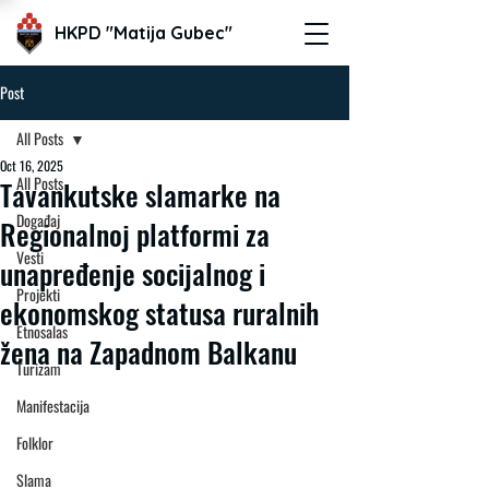
HKPD "Matija Gubec"
Post
All Posts
Oct 16, 2025
All Posts
Tavankutske slamarke na
Događaj
Regionalnoj platformi za
Vesti
unapređenje socijalnog i
Projekti
ekonomskog statusa ruralnih
Etnosalas
žena na Zapadnom Balkanu
Turizam
Manifestacija
Folklor
Slama