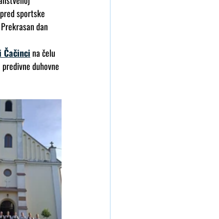
anstvenoj 
spred sportske 
. Prekrasan dan 
i Čačinci
 na čelu 
e predivne duhovne 