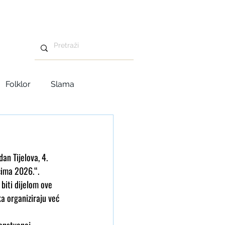
Folklor
Slama
Advent u Tavankutu
n Tijelova, 4. 
ncima 2026.“.
 biti dijelom ove 
a organiziraju već 