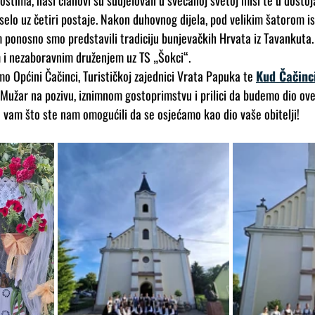
stima, naši članovi su sudjelovali u svečanoj svetoj misi te u dostoj
z selo uz četiri postaje. Nakon duhovnog dijela, pod velikim šatorom i
 ponosno smo predstavili tradiciju bunjevačkih Hrvata iz Tavankuta
 i nezaboravnim druženjem uz TS „Šokci“.
o Općini Čačinci, Turističkoj zajednici Vrata Papuka te 
Kud Čačinc
užar na pozivu, iznimnom gostoprimstvu i prilici da budemo dio ov
la vam što ste nam omogućili da se osjećamo kao dio vaše obitelji!