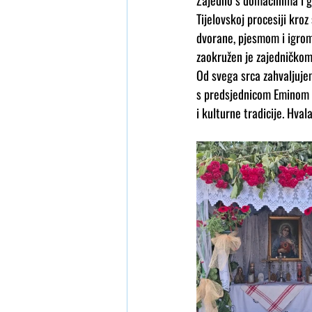
Zajedno s domaćinima i go
Tijelovskoj procesiji kro
dvorane, pjesmom i igrom
zaokružen je zajedničkom
Od svega srca zahvaljujem
s predsjednicom Eminom M
i kulturne tradicije. Hva