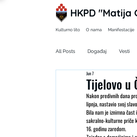
HKPD "Matija 
Kulturno lito
O nama
Manifestacije
All Posts
Događaj
Vesti
Jun 7
Mladi zEKO
Ja u tuđim ci
Tijelovo u
Nakon predivnih dana prov
Korizma
SDUH
lipnja, nastavio svoj sla
Bila nam je iznimna čast i
sakralno-kulturne priče k
16. godinu zaredom.