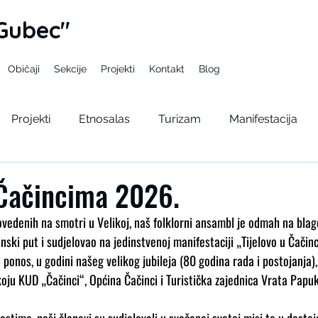
Gubec"
Običaji
Sekcije
Projekti
Kontakt
Blog
Projekti
Etnosalas
Turizam
Manifestacija
pelama
Gupcev bal
Seminar
Kulturno lito
 Čačincima 2026.
edenih na smotri u Velikoj, naš folklorni ansambl je odmah na blagda
vonski put i sudjelovao na jedinstvenoj manifestaciji „Tijelovo u Čači
 ponos, u godini našeg velikog jubileja (80 godina rada i postojanja),
oju KUD „Čačinci“, Općina Čačinci i Turistička zajednica Vrata Papuk