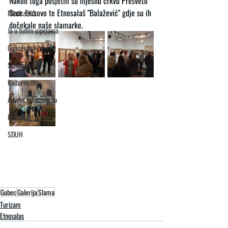
Nakon toga posjetili su mjesnu crkvu Presveto 
Srce Isusovo te Etnosalaš "Balažević" gdje su ih 
Mladi zEKO
dočekale naše slamarke.
Ja u tuđim cipelama
Gupcev bal
Seminar
Kulturno lito
Advent u Tavankutu
Korizma
SDUH
Gubec
Galerija
Slama
Turizam
Etnosalas