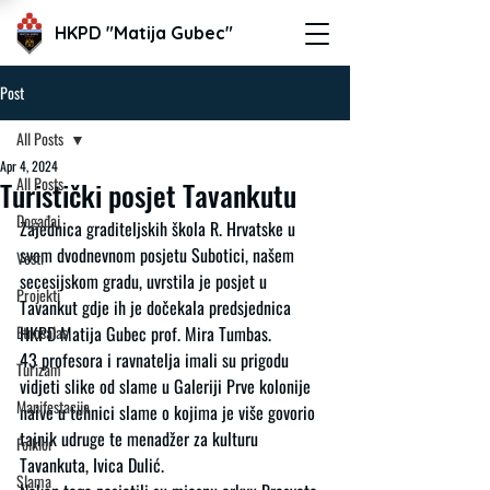
HKPD "Matija Gubec"
Post
All Posts
Apr 4, 2024
All Posts
Turistički posjet Tavankutu
Događaj
Zajednica graditeljskih škola R. Hrvatske u 
svom dvodnevnom posjetu Subotici, našem 
Vesti
secesijskom gradu, uvrstila je posjet u 
Projekti
Tavankut gdje ih je dočekala predsjednica 
Etnosalas
HKPD Matija Gubec prof. Mira Tumbas.
43 profesora i ravnatelja imali su prigodu 
Turizam
vidjeti slike od slame u Galeriji Prve kolonije 
Manifestacija
naive u tehnici slame o kojima je više govorio 
tajnik udruge te menadžer za kulturu 
Folklor
Tavankuta, Ivica Dulić.
Slama