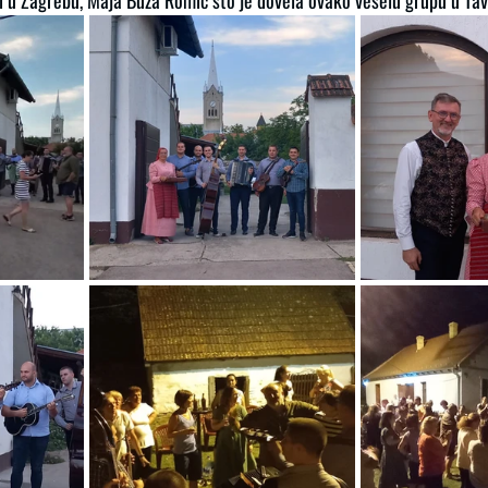
 u Zagrebu, Maja Buza Romić što je dovela ovako veselu grupu u Ta