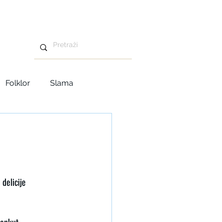
Folklor
Slama
Advent u Tavankutu
delicije 