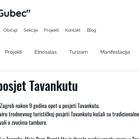
Gubec"
Običaji
Sekcije
Projekti
Kontakt
Blog
Projekti
Etnosalas
Turizam
Manifestacija
pelama
Gupcev bal
Seminar
Kulturno lito
 posjet Tavankutu
e Zagreb nakon 9 godina opet u posjeti Tavankutu.
kviru trodnevnog turističkoj posjeti Tavankutu kušali su tradicionalne 
ivali u zvucima tambure.