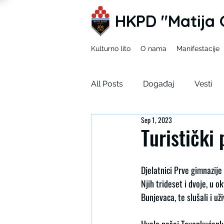
HKPD "Matija 
Kulturno lito
O nama
Manifestacije
All Posts
Događaj
Vesti
Sep 1, 2023
Mladi zEKO
Ja u tuđim ci
Turistički
Korizma
SDUH
Djelatnici Prve gimnazij
Njih trideset i dvoje, u o
Bunjevaca, te slušali i už