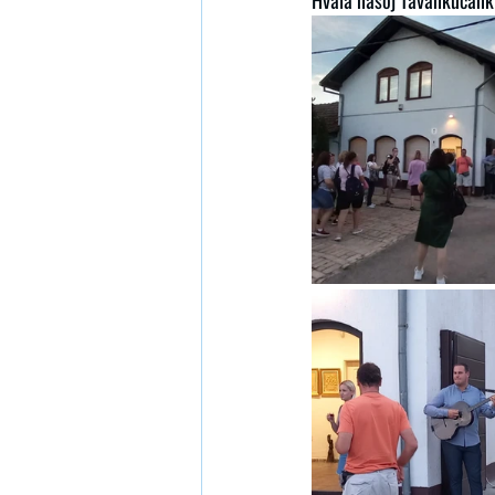
Hvala našoj Tavankućanki