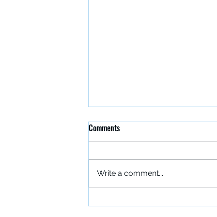
Comments
Write a comment...
15 godina turizma u Tavankutu