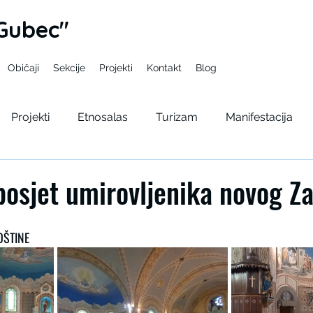
Gubec"
Običaji
Sekcije
Projekti
Kontakt
Blog
Projekti
Etnosalas
Turizam
Manifestacija
pelama
Gupcev bal
Seminar
Kulturno lito
 posjet umirovljenika novog Z
OŠTINE