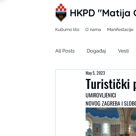
HKPD "Matija 
Kulturno lito
O nama
Manifestacije
All Posts
Događaj
Vesti
May 5, 2023
Mladi zEKO
Ja u tuđim ci
Turistički
UMIROVLJENICI 
Korizma
SDUH
NOVOG ZAGREBA I SLOB