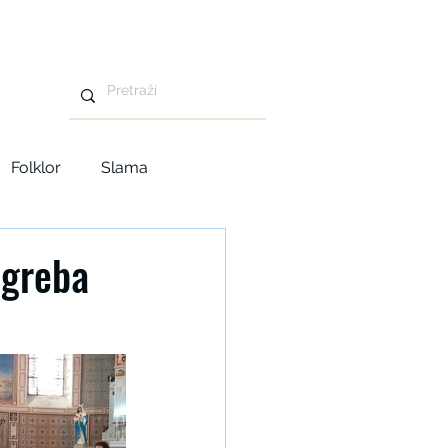
Folklor
Slama
Advent u Tavankutu
agreba