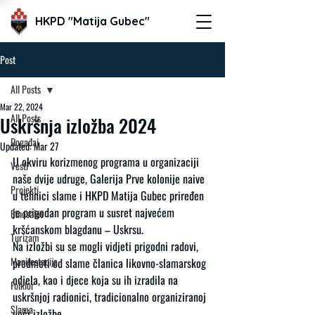
HKPD "Matija Gubec"
Post
All Posts
Mar 22, 2024
All Posts
Uskršnja izložba 2024
Događaj
Updated:
Mar 27
U okviru korizmenog programa u organizaciji 
Vesti
naše dvije udruge, Galerija Prve kolonije naive 
Projekti
u tehnici slame i HKPD Matija Gubec priređen 
je prigodan program u susret najvećem 
Etnosalas
kršćanskom blagdanu – Uskrsu. 
Turizam
Na izložbi su se mogli vidjeti prigodni radovi, 
Manifestacija
predmeti od slame članica likovno-slamarskog 
odjela, kao i djece koja su ih izradila na 
Folklor
uskršnjoj radionici, tradicionalno organiziranoj 
Slama
uoči izložbe.