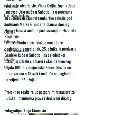
Izložbu je otvorio vlč. Vinko Cvijin, župnik župe 
Mladi zEKO
Isusovog Uskrsnuća u Subotici, a u programa 
Ja u tuđim cipelama
su sudjelovali članovi tamburške sekcije pod 
vodstvom Marka Grmića te članovi dječjeg 
Gupcev bal
zbora »Isusovi anđeli« pod ravnanjem Elizabete 
Seminar
Stojković. 
Kulturno lito
Dio eksponata s ove izložbe moći će se 
pogledati u ponedjeljak, 25. ožujka, u predvorju 
Advent u Tavankutu
Gradske kuće u Subotici, na zajedničkoj 
Korizma
uskršnjoj izložbi slamarki i članica likovnog 
odjela HKC-a »Bunjevačko kolo«. Izložba će 
SDUH
biti otvorena u 18 sati i moći će se pogledati 
do srijede, 27. ožujka.
Projekt se realizira uz potporu ministarstva za 
ljudska i manjinska prava i društveni dijalog.
Fotografije: Dunja Nimčević