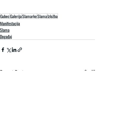
Gubec
Galerija
Slamarke
Slama
Izložba
Manifestacija
Slama
Događaj
Recent Posts
See All