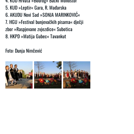
4. KUD Hrvata »Bodrog« Bački Monoštor
5. KUD »Leptir« Gara, R. Mađarska
6. AKUDU Novi Sad »SONJA MARINKOVIĆ«
7. HGU »Festival bunjevačkih pisama« dječji 
zbor »Raspjevane zvjezdice« Subotica
8. HKPD »Matija Gubec« Tavankut
Foto: Dunja Nimčević