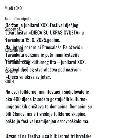
Mladi zEKO
Ja u tuđim cipelama
Održan je jubilarni XXX. Festival dječjeg 
Gupcev bal
stvaralaštva »DJECA SU UKRAS SVIJETA« u 
Seminar
Tavankutu 15. 6. 2025.godine.
Na ljetnoj pozornici Etnosalaša Balažević u 
Kulturno lito
Tavankutu održana je peta manifestacija 
Advent u Tavankutu
Tavankutskog kulturnog lita – jubilarni XXX. 
Festival dječjeg stvaralaštva pod nazivom 
Korizma
»Djeca su ukras svijeta«.
SDUH
Na ovoj folklornoj manifestaciji sudjelovalo je 
oko 400 djece iz sedam gostujućih kulturno-
umjetničkih društava te domaćina. Domaćini su 
bili članovi male i srednje folklorne skupine, 
pošto je festival namijenjen osnovnoškolcima.
Uzvanici na Festivalu su bili: ispred tri hrvatske 