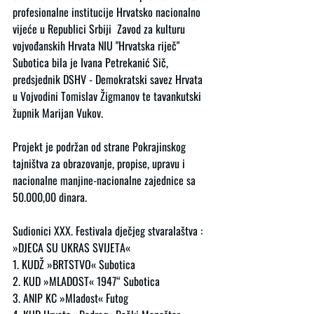
profesionalne institucije Hrvatsko nacionalno 
vijeće u Republici Srbiji  Zavod za kulturu 
vojvođanskih Hrvata NIU "Hrvatska riječ" 
Subotica bila je Ivana Petrekanić Sič, 
predsjednik DSHV - Demokratski savez Hrvata 
u Vojvodini Tomislav Žigmanov te tavankutski 
župnik Marijan Vukov.
Projekt je podržan od strane Pokrajinskog 
tajništva za obrazovanje, propise, upravu i 
nacionalne manjine-nacionalne zajednice sa 
50.000,00 dinara.
Sudionici XXX. Festivala dječjeg stvaralaštva :
»DJECA SU UKRAS SVIJETA«
1. KUDŽ »BRTSTVO« Subotica
2. KUD »MLADOST« 1947“ Subotica
3. ANIP KC »Mladost« Futog