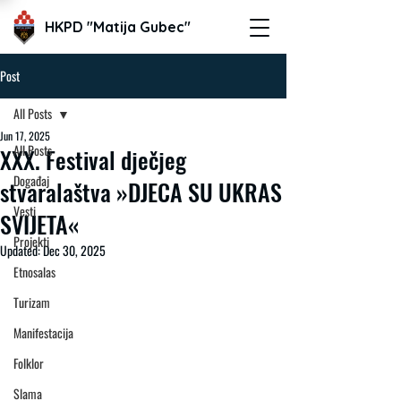
HKPD "Matija Gubec"
Post
All Posts
Jun 17, 2025
All Posts
XXX. Festival dječjeg
Događaj
stvaralaštva »DJECA SU UKRAS
Vesti
SVIJETA«
Projekti
Updated:
Dec 30, 2025
Etnosalas
Turizam
Manifestacija
Folklor
Slama