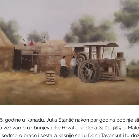
6. godine u Kanadu, Julia Stantić nakon par godina počinje sli
to vezivamo uz bunjevačke Hrvate. Rođena 24.01.1959. u Maloj
i sedmero braće i sestara kasnije seli u Donji Tavankut i tu dož