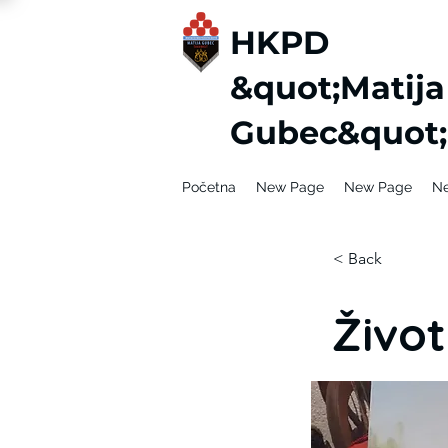
HKPD
&quot;Matija
Gubec&quot;
Početna
New Page
New Page
N
< Back
Život