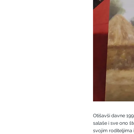
Otišavši davne 199
salaše i sve ono š
svojim roditeljima 