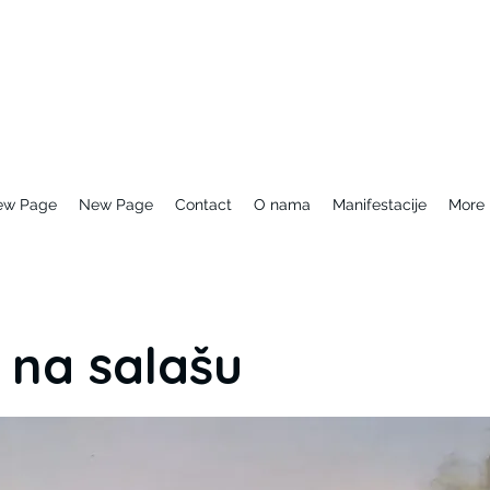
ew Page
New Page
Contact
O nama
Manifestacije
More
 na salašu