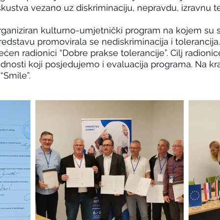
 iskustva vezano uz diskriminaciju, nepravdu, izravnu 
rganiziran kulturno-umjetnički program na kojem su s
predstavu promovirala se nediskriminacija i tolerancija.
en radionici “Dobre prakse tolerancije”. Cilj radionice
jednosti koji posjedujemo i evaluacija programa. Na kr
“Smile”.