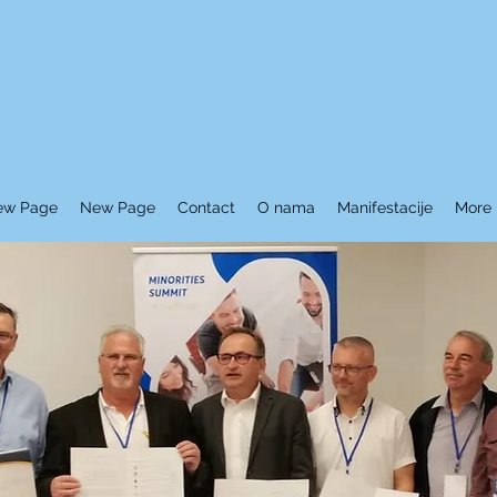
ew Page
New Page
Contact
O nama
Manifestacije
More