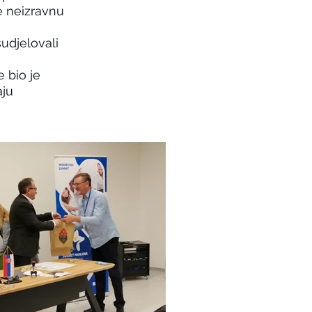
te neizravnu
udjelovali
 bio je
aju