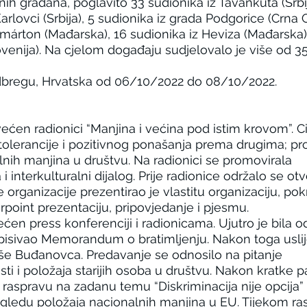
nih građana, poglavito 33 sudionika iz Tavankuta (Srbij
rlovci (Srbija), 5 sudionika iz grada Podgorice (Crna G
márton (Mađarska), 16 sudionika iz Heviza (Mađarska)
ovenija). Na cjelom događaju sudjelovalo je više od 3
dbregu, Hrvatska od 06/10/2022 do 08/10/2022.
en radionici “Manjina i većina pod istim krovom”. Ci
 tolerancije i pozitivnog ponašanja prema drugima; pr
alnih manjina u društvu. Na radionici se promovirala
a i interkulturalni dijalog. Prije radionice održalo se ot
organizacije prezentirao je vlastitu organizaciju, pokr
rpoint prezentaciju, pripovjedanje i pjesmu.
en press konferenciji i radionicama. Ujutro je bila 
tpisivao Memorandum o bratimljenju. Nakon toga uslij
še Buđanovca. Predavanje se odnosilo na pitanje
i i položaja starijih osoba u društvu. Nakon kratke p
 raspravu na zadanu temu “Diskriminacija nije opcija”
gledu položaja nacionalnih manjina u EU. Tijekom ra