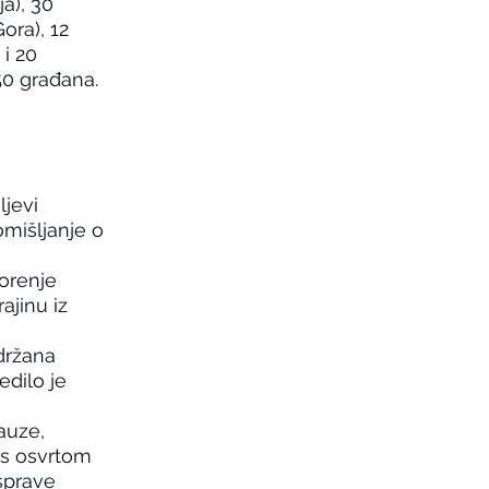
a), 30
ora), 12
 i 20
50 građana.
ljevi
omišljanje o
vorenje
ajinu iz
održana
edilo je
auze,
 s osvrtom
sprave