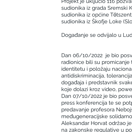
Projekt je uključio 116 pozva
sudionika iz grada Sremski Ka
sudionika iz općine Tόtszent
sudionika iz Škofje Loke (Sl
Događanje se odvijalo u Lu
Dan 06/10/2022 je bio posveć
radionice bili su promicanje
identitetu i položaju nacion
antidiskriminacija, tolerancij
događaja i predstavnik svake 
koje dolazi kroz video, powe
Dan 07/10/2022 je bio posveć
press konferencija te se po
predavanje profesora Neboj
međugeneracijske solidarnost
Aleksandar Horvat održao je
na zakonske regulative u po