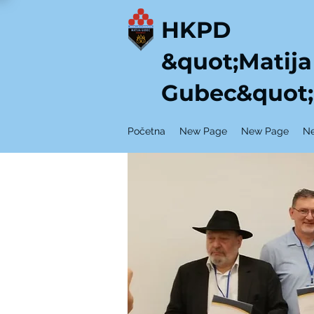
HKPD
&quot;Matija
Gubec&quot;
Početna
New Page
New Page
N