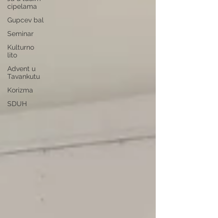
cipelama
Gupcev bal
Seminar
Kulturno
lito
Advent u
Tavankutu
Korizma
SDUH