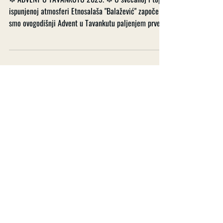
Paljenje prve adventske svijeće
2025.
❄ ADVENT U TAVANKUTU 2025. ❄ U svečanoj i toplo
ispunjenoj atmosferi Etnosalaša "Balažević" započeli
smo ovogodišnji Advent u Tavankutu paljenjem prve
adventske svijeće, simbolom nade i početka Došašća.
Okupljeni mještani i gosti uživali su u prigodnom
programu, koji je svojim glasovima i glazbom unio duh
zajedništva i radosti u ovo predblagdansko vrijeme.
Sudjelovali su zbor OŠ „Matija Gubec“ Tavankut pod
vodstvom Bele Anišića, tamburaški odjel HKPD
„Matija Gubec“ koji je p