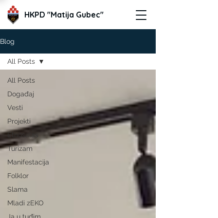
HKPD "Matija Gubec"
Blog
All Posts
All Posts
Događaj
Vesti
Projekti
Etnosalas
Turizam
Manifestacija
Folklor
Slama
Mladi zEKO
Ja u tuđim