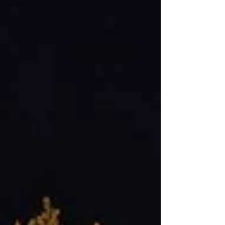
odjel Gupca koje je pripremio Marko Grmić i članovi
zbora HKPD "Mati