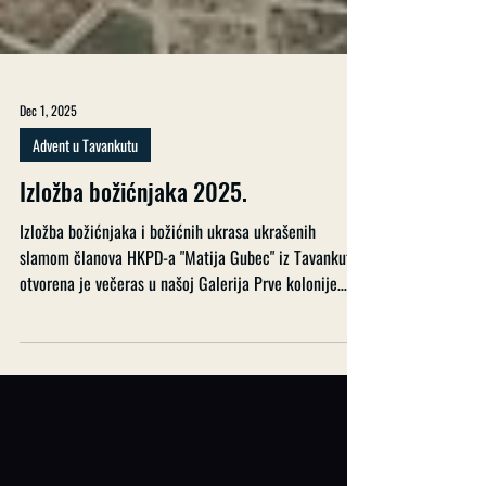
Dec 1, 2025
Advent u Tavankutu
Izložba božićnjaka 2025.
Izložba božićnjaka i božićnih ukrasa ukrašenih
slamom članova HKPD-a "Matija Gubec" iz Tavankuta
otvorena je večeras u našoj Galerija Prve kolonije
naive u tehnici slame. Izložbu je otvorio Tomislav
Vojnić Mijatov, župnik župe Svetog Jurja u Subotici, a
ovom su prigodom nastupili članovi dječjeg zbora
"Isusovi anđeli" tavankutske župe Srce Isusovo koje je
pripremila kantorica Elizabeta Stojković, tamburaški