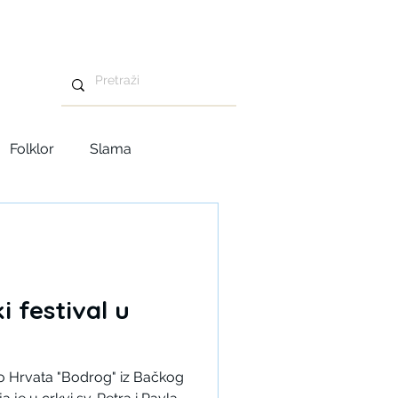
Folklor
Slama
Advent u Tavankutu
i festival u
o Hrvata "Bodrog" iz Bačkog