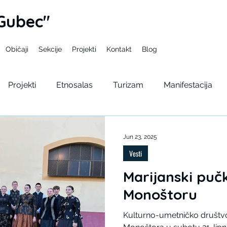
Gubec"
Običaji
Sekcije
Projekti
Kontakt
Blog
Projekti
Etnosalas
Turizam
Manifestacija
pelama
Gupcev bal
Seminar
Kulturno lito
Jun 23, 2025
Vesti
Marijanski pučk
Monoštoru
Kulturno-umetničko društv