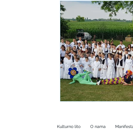
Kulturno lito
O nama
Manifesta