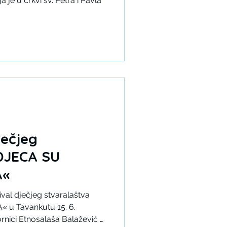
 je u crkvi sv. Petra i Pavla
ječjeg
»DJECA SU
A«
tival dječjeg stvaralaštva
 u Tavankutu 15. 6.
ornici Etnosalaša Balažević u