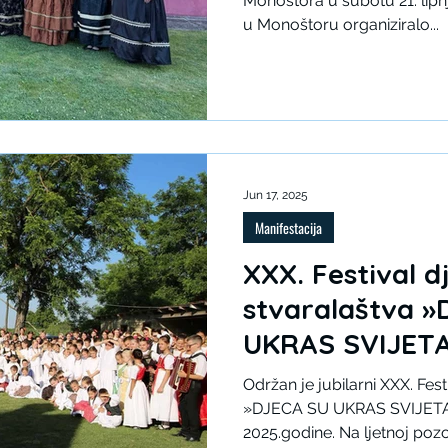
Monoštora u subotu 21. lipnja
u Monoštoru organiziralo...
Jun 17, 2025
Manifestacija
XXX. Festival d
stvaralaštva 
UKRAS SVIJET
Održan je jubilarni XXX. Fes
»DJECA SU UKRAS SVIJETA«
2025.godine. Na ljetnoj poz