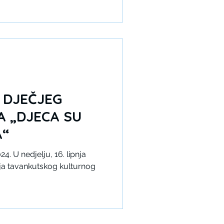
manifestacija Tavankutskog
. Festival dječjeg
jeca su ukras svijeta«. Na
i sudjelovalo je oko 400
kulturno-umjetničkih
ini su bili članovi male i
L DJEČJEG
 „DJECA SU
A“
4. U nedjelju, 16. lipnja
ija tavankutskog kulturnog