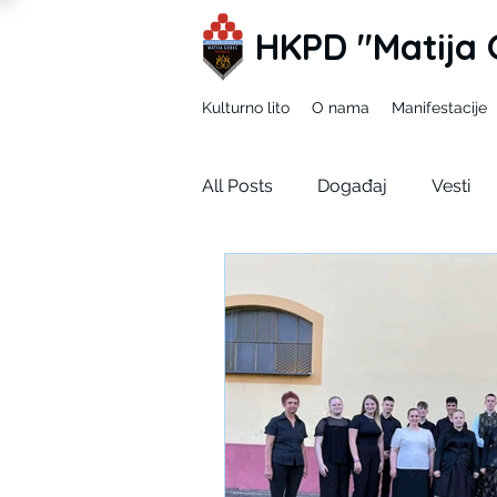
HKPD "Matija 
Kulturno lito
O nama
Manifestacije
All Posts
Događaj
Vesti
Mladi zEKO
Ja u tuđim ci
Korizma
SDUH