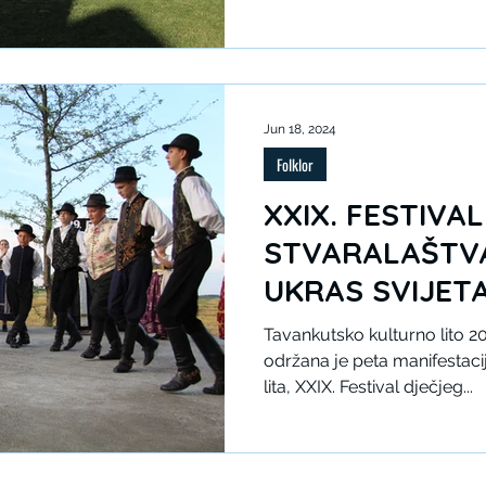
Tavankutu održana je peta 
kulturnog lita – jubilarni XXX
stvaralaštva pod nazivom »D
ovoj folklornoj manifestacij
djece iz sedam gostujućih 
Jun 18, 2024
društava te domaćina. Domać
Folklor
srednje folklo
XXIX. FESTIVA
STVARALAŠTVA
UKRAS SVIJET
Tavankutsko kulturno lito 202
održana je peta manifestac
lita, XXIX. Festival dječjeg...