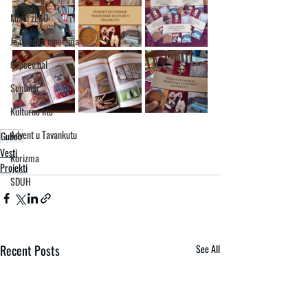
Mladi zEKO
Ja u tuđim cipelama
Gupcev bal
Seminar
Kulturno lito
Advent u Tavankutu
Gubec
Vesti
Korizma
Projekti
SDUH
Recent Posts
See All