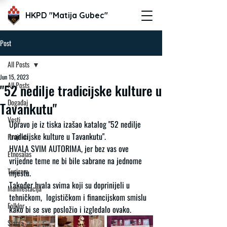
HKPD "Matija Gubec"
Post
All Posts
Jun 15, 2023
All Posts
"52 nedilje tradicijske kulture u
Događaj
Tavankutu"
Vesti
Upravo je iz tiska izašao katalog "52 nedilje 
tradicijske kulture u Tavankutu".
Projekti
HVALA SVIM AUTORIMA, jer bez vas ove 
Etnosalas
vrijedne teme ne bi bile sabrane na jednome 
Turizam
mjestu. 
Također hvala svima koji su doprinijeli u 
Manifestacija
tehničkom,  logističkom i financijskom smislu 
Folklor
kako bi se sve posložio i izgledalo ovako.
Slama