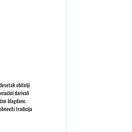
desetak obitelji 
maćini darivali 
ićne blagdane. 
bnoviti tradicija 