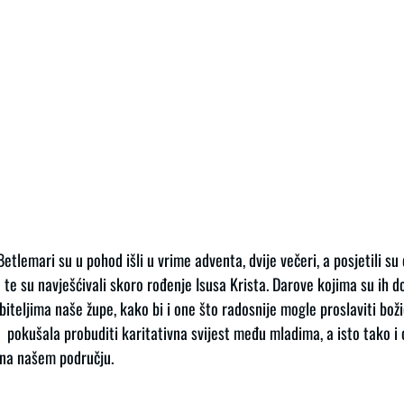
tlemari su u pohod išli u vrime adventa, dvije večeri, a posjetili su 
 te su navješćivali skoro rođenje Isusa Krista. Darove kojima su ih do
biteljima naše župe, kako bi i one što radosnije mogle proslaviti bož
pokušala probuditi karitativna svijest među mladima, a isto tako i o
 na našem području.