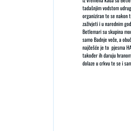
iz vremena kada su Betle
tadašnjim vodstom udruge 
organiziran te se nakon t
zaživjeti i u narednim go
Betlemari su skupina mom
samo Badnje veče, a obuče
najčešće je to  pjesma H
također ih daruju hranom
dolaze u crkvu te se i s