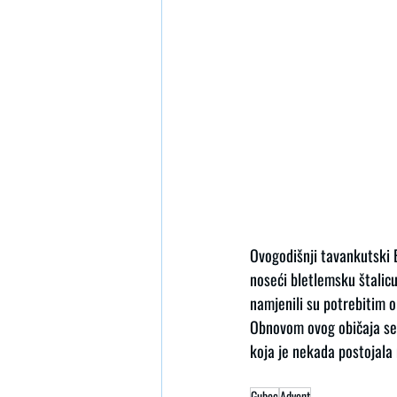
Ovogodišnji tavankutski Be
noseći bletlemsku štalicu
namjenili su potrebitim o
Obnovom ovog običaja se  
koja je nekada postojala
Gubec
Advent