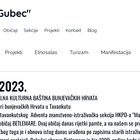
Gubec"
Običaji
Sekcije
Projekti
Kontakt
Blog
Projekti
Etnosalas
Turizam
Manifestacija
pelama
Gupcev bal
Seminar
Kulturno lito
 2023.
JALNA KULTURNA BAŠTINA BUNJEVAČKIH HRVATA
ri bunjevačkih Hrvata u Tavankutu 
tavankutskog  Adventa znanstveno-istraživačka sekcija HKPD-a "Ma
i običaj BETLEMARE. Ovaj običaj danas rijetki pamte, a na našem se pr
Zbog toga je i obnova istog danas urađena po zapisima starih istraživ