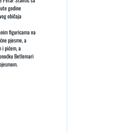
e Petar Stantić sa 
nute godine 
vog običaja 
anim figuricama na 
ićne pjesme, a 
i pićem, a 
ponoćku Betlemari 
 pjesmom. 