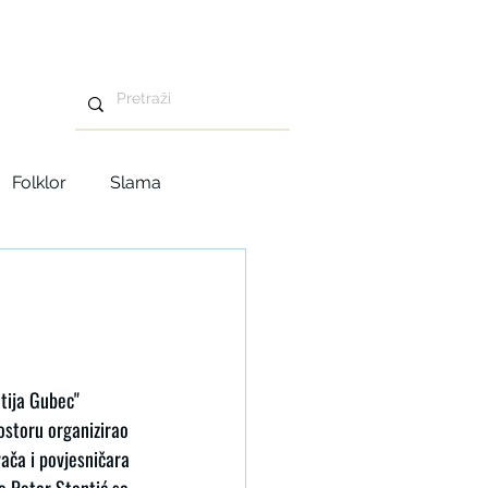
Folklor
Slama
Advent u Tavankutu
tija Gubec" 
ostoru organizirao 
ača i povjesničara 