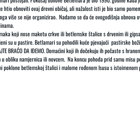
mari postojali. Pokušaj obnove Betlemara je bio 1990. godine kada j
htio obnoviti ovaj drevni običaj, ali nažalost isti je bio samo pome
oga više se nije organizirao.  Nadamo se da će ovogodišnja obnova o
dinama. 
aka koji nose maketu crkve ili betlemske štalice s drvenim ili gips
ni su u pastire. Betlamari su pohodili kuće pjevajući  pastirske bož
AJTE BRAĆO DA IĐEMO. Domaćini koji ih dočekuju ih počaste s hranom 
 u obliku namjernica ili novcem.  Na koncu pohoda prid samu misu 
ami poklone betlemskoj štalici i malome rođenom Isusu s istoimenom