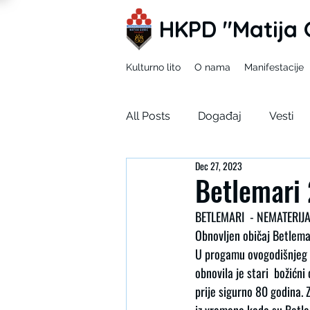
HKPD "Matija 
Kulturno lito
O nama
Manifestacije
All Posts
Događaj
Vesti
Dec 27, 2023
Mladi zEKO
Ja u tuđim ci
Betlemari
BETLEMARI  - NEMATERI
Korizma
SDUH
Obnovljen običaj Betlema
U progamu ovogodišnjeg 
obnovila je stari  božićn
prije sigurno 80 godina. 