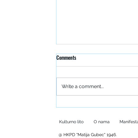
Comments
Write a comment...
Prezentacija projekta „Ne pali
vatru“
Kulturno lito
O nama
Manifesta
@ HKPD "Matija Gubec" 1946.