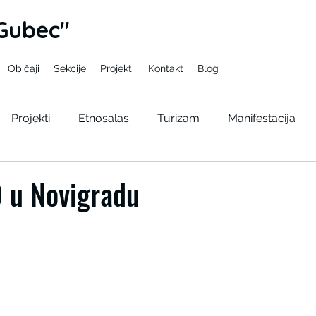
Gubec"
Običaji
Sekcije
Projekti
Kontakt
Blog
Projekti
Etnosalas
Turizam
Manifestacija
pelama
Gupcev bal
Seminar
Kulturno lito
 u Novigradu