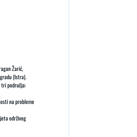
agan Žarić, 
radu (Istra). 
tri područja:
nosti na probleme 
vjeta održivog 