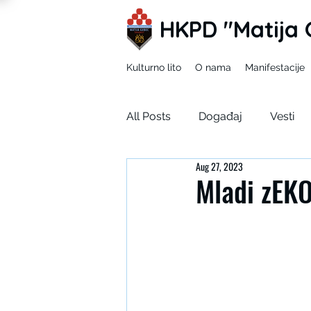
HKPD "Matija 
Kulturno lito
O nama
Manifestacije
All Posts
Događaj
Vesti
Aug 27, 2023
Mladi zEKO
Ja u tuđim ci
Mladi zEKO
Korizma
SDUH