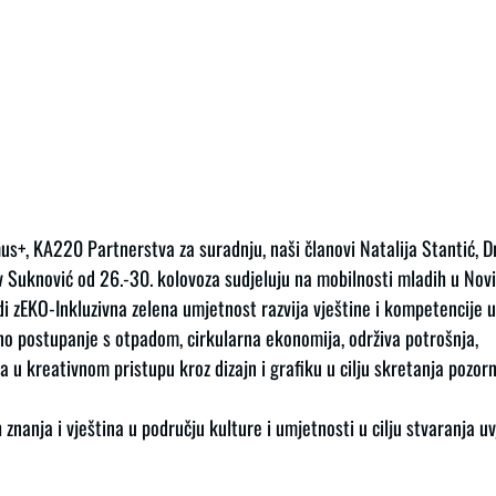
s+, KA220 Partnerstva za suradnju, naši članovi Natalija Stantić, Dr
v Suknović od 26.-30. kolovoza sudjeluju na mobilnosti mladih u Novig
 zEKO-Inkluzivna zelena umjetnost razvija vještine i kompetencije u 
rno postupanje s otpadom, cirkularna ekonomija, održiva potrošnja,
ta u kreativnom pristupu kroz dizajn i grafiku u cilju skretanja pozor
 znanja i vještina u području kulture i umjetnosti u cilju stvaranja u