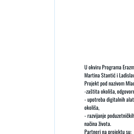
U okviru Programa Erazmu
Martina Stantić i Ladisla
Projekt pod nazivom Mladi
-zaštita okoliša, odgovo
- upotreba digitalnih ala
okoliša,
- razvijanje poduzetničkih
načina života.
Partneri na projektu su: