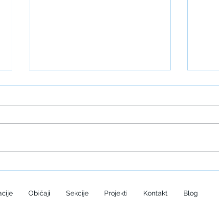
Početak XV. seminara
Dodje
proje
Hub T
cije
Običaji
Sekcije
Projekti
Kontakt
Blog