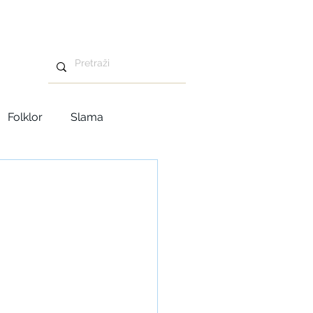
Folklor
Slama
Advent u Tavankutu