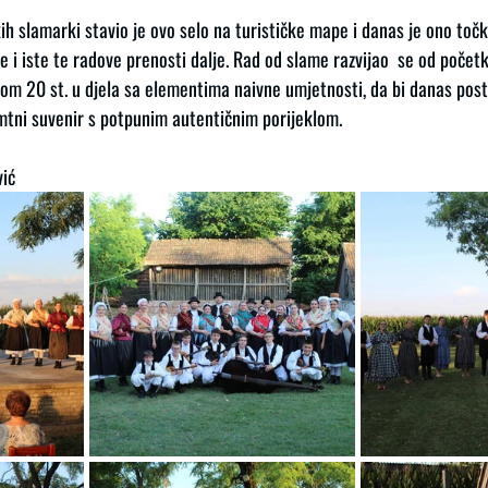
h slamarki stavio je ovo selo na turističke mape i danas je ono točk
 i iste te radove prenosti dalje. Rad od slame razvijao  se od početk
om 20 st. u djela sa elementima naivne umjetnosti, da bi danas posta
tni suvenir s potpunim autentičnim porijeklom.
vić