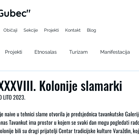
Gubec"
Običaji
Sekcije
Projekti
Kontakt
Blog
Projekti
Etnosalas
Turizam
Manifestacija
pelama
Gupcev bal
Seminar
Kulturno lito
XXXVIII. Kolonije slamarki
 LITO 2023.
ije naive u tehnici slame otvorila je predsjednica tavankutske Galerij
anas Tavankut ima prostor u kojem se svaki dan mogu pogledati rado
onije bili su dragi prijatelji Centar tradicijske kulture Varaždin, koj