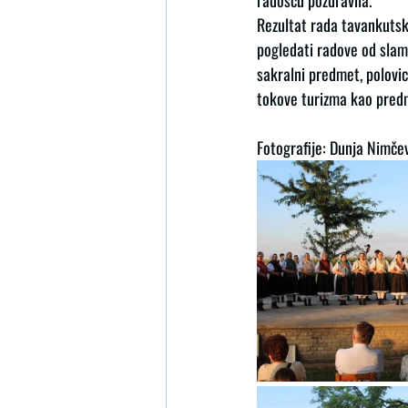
radošću pozdravila.
Rezultat rada tavankutski
pogledati radove od slame
sakralni predmet, polovic
tokove turizma kao predm
Fotografije: Dunja Nimče