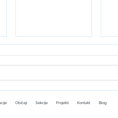
XLI. Saziv Prve kolonije naive u
Zatvar
tehnici slame
XV. s
cije
Običaji
Sekcije
Projekti
Kontakt
Blog