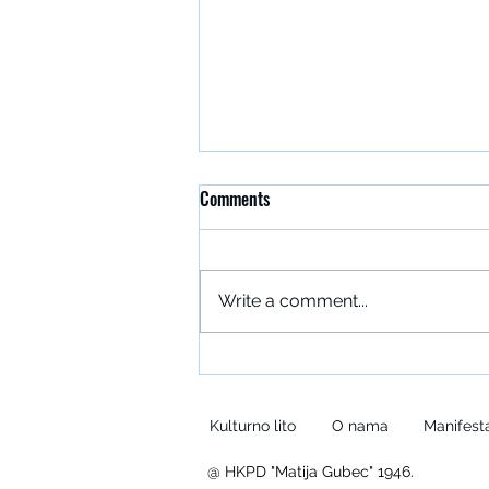
Comments
Write a comment...
Prezentacija projekta „Ne pali
vatru“
Kulturno lito
O nama
Manifesta
@ HKPD "Matija Gubec" 1946.