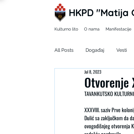
HKPD "Matija 
Kulturno lito
O nama
Manifestacije
All Posts
Događaj
Vesti
Jul 8, 2023
Mladi zEKO
Ja u tuđim ci
Otvorenje 
TAVANKUTSKO KULTURNO
Korizma
SDUH
XXXVIII. saziv Prve kolon
Dulić sa zaključkom da d
ovogodišnjeg otvorenja Kol