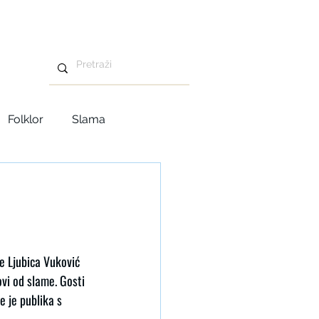
Folklor
Slama
Advent u Tavankutu
e Ljubica Vuković 
vi od slame. Gosti 
e je publika s 