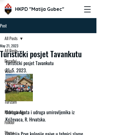
HKPD "Matija Gubec"
Post
All Posts
May 21, 2023
All Posts
Turistički posjet Tavankutu
Događaj
Turistički posjet Tavankutu
21. 5. 2023.
Vesti
Projekti
Etnosalas
Turizam
Udruga Agata i udruga umirovljenika iz 
Manifestacija
Križevaca, R. Hrvatska.
Folklor
Slama
Galerija Prve kolonije naive u tehnici slame