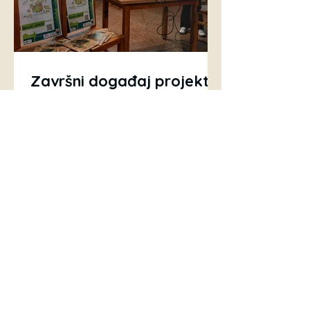
Završni događaj projekta
"Mladi zEKO" u Tavankutu
Završni događaj projekta "Mladi
zEKO" u Tavankutu, multiplikator
Mladog zEKE u Srbiji. Cilj događaja je
predstaviti posjetiteljima...